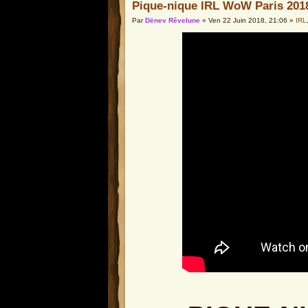
Pique-nique IRL WoW Paris 201
Par
Dënev Rêvelune
» Ven 22 Juin 2018, 21:06 »
IRL