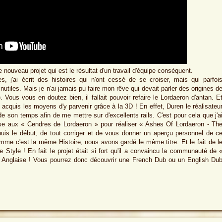
e nouveau projet qui est le résultat d'un travail d'équipe conséquent.
 j'ai écrit des histoires qui n'ont cessé de se croiser, mais qui parfoi
utiles. Mais je n'ai jamais pu faire mon rêve qui devait parler des origines d
). Vous vous en doutez bien, il fallait pouvoir refaire le Lordaeron d'antan. E
 acquis les moyens d'y parvenir grâce à la 3D ! En effet, Duren le réalisateu
on temps afin de me mettre sur d'excellents rails. C'est pour cela que j'a
ause aux « Cendres de Lordaeron » pour réaliser « Ashes Of Lordaeron - Th
epuis le début, de tout corriger et de vous donner un aperçu personnel de c
omme c'est la même Histoire, nous avons gardé le même titre. Et le fait de l
 Style ! En fait le projet était si fort qu'il a convaincu la communauté de 
n Anglaise ! Vous pourrez donc découvrir une French Dub ou un English Du