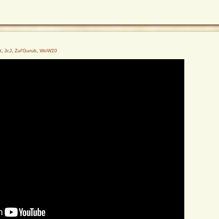
t
,
JcJ
,
Zul'Gurub
,
WoW20