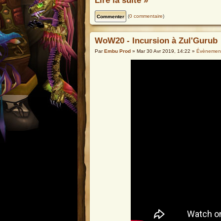
Lire la suite »
(
0 commentaire
)
WoW20 - Incursion à Zul'Gurub
Par
Embu Prod
» Mar 30 Avr 2019, 14:22 »
Évènemen