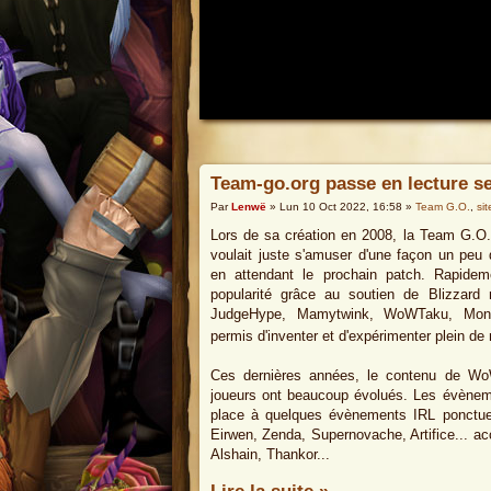
Team-go.org passe en lecture s
Par
Lenwë
» Lun 10 Oct 2022, 16:58 »
Team G.O.
,
sit
Lors de sa création en 2008, la Team G.O. 
voulait juste s'amuser d'une façon un peu 
en attendant le prochain patch. Rapidem
popularité grâce au soutien de Blizzar
JudgeHype, Mamytwink, WoWTaku, Mond
permis d'inventer et d'expérimenter plein de
Ces dernières années, le contenu de W
joueurs ont beaucoup évolués. Les évènemen
place à quelques évènements IRL ponctue
Eirwen, Zenda, Supernovache, Artifice... ac
Alshain, Thankor...