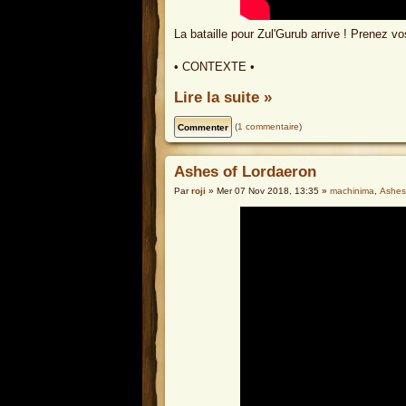
La bataille pour Zul'Gurub arrive ! Prenez 
• CONTEXTE •
Lire la suite »
(
1 commentaire
)
Ashes of Lordaeron
Par
roji
» Mer 07 Nov 2018, 13:35 »
machinima
,
Ashes