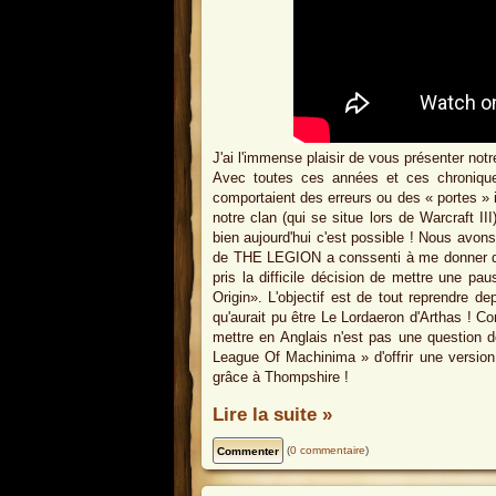
J'ai l'immense plaisir de vous présenter notr
Avec toutes ces années et ces chroniques,
comportaient des erreurs ou des « portes » in
notre clan (qui se situe lors de Warcraft III
bien aujourd'hui c'est possible ! Nous avons
de THE LEGION a conssenti à me donner de s
pris la difficile décision de mettre une p
Origin». L'objectif est de tout reprendre d
qu'aurait pu être Le Lordaeron d'Arthas ! C
mettre en Anglais n'est pas une question de
League Of Machinima » d'offrir une versio
grâce à Thompshire !
Lire la suite »
(
0 commentaire
)