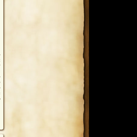
s
e
t
r
i
e
e
e
«
b