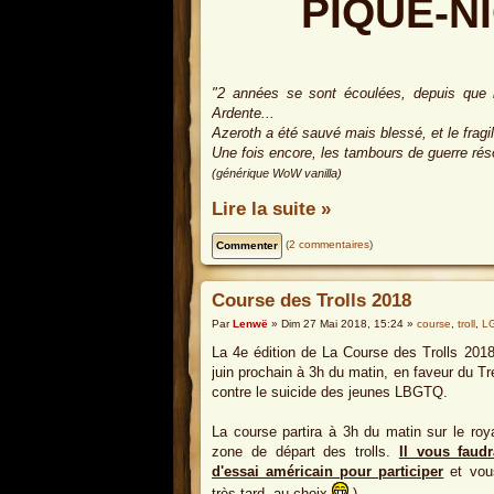
PIQUE-N
"2 années se sont écoulées, depuis que le
Ardente...
Azeroth a été sauvé mais blessé, et le fragil
Une fois encore, les tambours de guerre rés
(générique WoW vanilla)
Lire la suite »
(
2 commentaires
)
Course des Trolls 2018
Par
Lenwë
» Dim 27 Mai 2018, 15:24 »
course
,
troll
,
L
La 4e édition de La Course des Trolls 2018
juin prochain à 3h du matin, en faveur du Tr
contre le suicide des jeunes LBGTQ.
La course partira à 3h du matin sur le r
zone de départ des trolls.
Il vous faud
d'essai américain pour participer
et vous
très tard, au choix
).