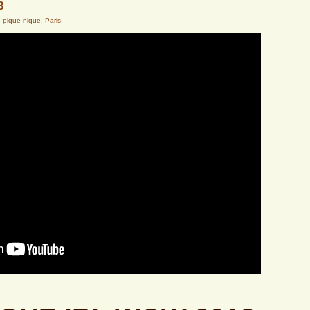
8
,
pique-nique
,
Paris