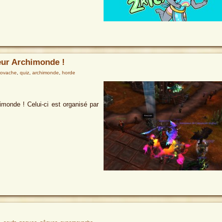
eur Archimonde !
novache
,
quiz
,
archimonde
,
horde
imonde ! Celui-ci est organisé par