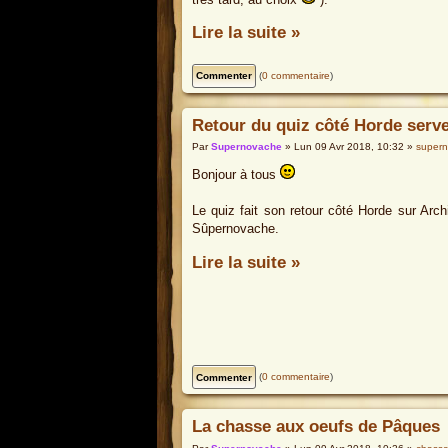
Lire la suite »
(
0 commentaire
)
Retour du quiz côté Horde serv
Par
Supernovache
» Lun 09 Avr 2018, 10:32 »
super
Bonjour à tous
Le quiz fait son retour côté Horde sur Arch
Sûpernovache.
Lire la suite »
(
0 commentaire
)
La chasse aux oeufs de Pâques