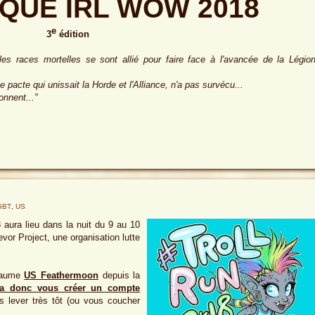
IQUE IRL WOW 2018
e
3
édition
s races mortelles se sont allié pour faire face à l'avancée de la Légio
e pacte qui unissait la Horde et l'Alliance, n'a pas survécu...
onnent..."
GBT
,
US
 aura lieu dans la nuit du 9 au 10
evor Project, une organisation lutte
oyaume
US Feathermoon
depuis la
ra donc vous créer un compte
 lever très tôt (ou vous coucher