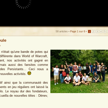
58 articles •
Page
1
sur
6
•
1
2
3
4
5
eule
e
n'était qu'une bande de potes qui
différente dans World of Warcraft,
ent, nos activités ont gagné en
d mais aussi des fansites comme
es Persistants... Ceci nous a
 nouvelles activités.
oW ainsi que la communauté des
ts en jeu réguliers ont laissé la
ls. Le noyau dur des fondateurs,
cueilla de nouvelles têtes : Dënev,