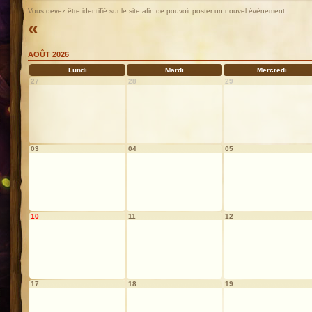
Vous devez être identifié sur le site afin de pouvoir poster un nouvel évènement.
«
AOÛT 2026
Lundi
Mardi
Mercredi
27
28
29
03
04
05
10
11
12
17
18
19