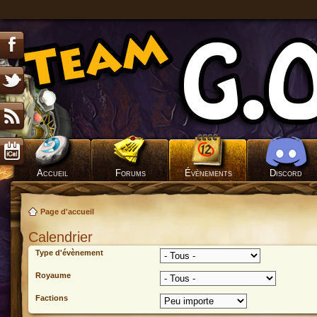
Accueil
Forums
Évènements
Discord
Page d'accueil
Calendrier
Type d'évènement
Royaume
Factions