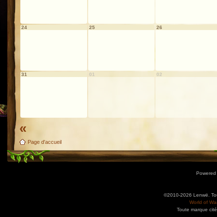
24
25
26
31
01
02
«
Page d'accueil
Powered
©2010-2026 Lenwë. Tous
World of War
Toute marque cité