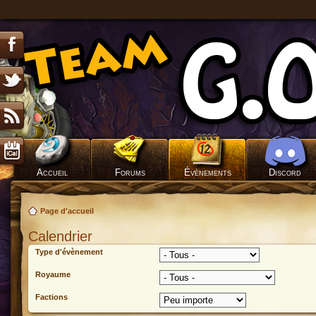
Accueil
Forums
Évènements
Discord
Page d'accueil
Calendrier
Type d'évènement
Royaume
Factions