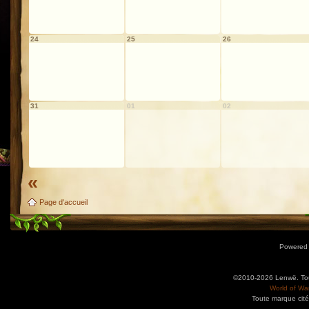
24
25
26
31
01
02
«
Page d'accueil
Powered
©2010-2026 Lenwë. Tous
World of War
Toute marque cité