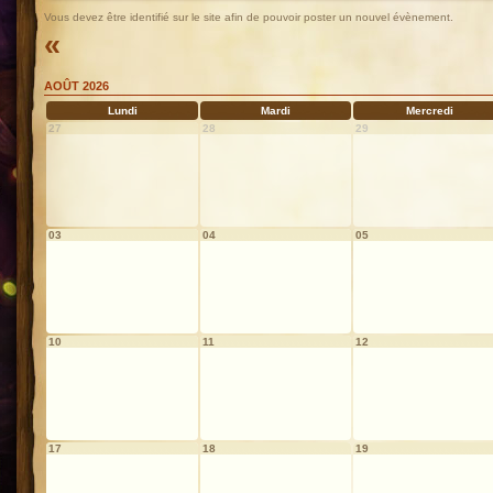
Vous devez être identifié sur le site afin de pouvoir poster un nouvel évènement.
«
AOÛT 2026
Lundi
Mardi
Mercredi
27
28
29
03
04
05
10
11
12
17
18
19