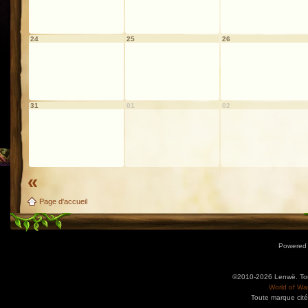
24
25
26
31
01
02
«
Page d'accueil
Powered
©2010-2026 Lenwë. Tous
World of War
Toute marque cité