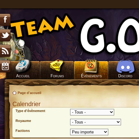
Accueil
Forums
Évènements
Discord
Page d'accueil
Calendrier
Type d'évènement
Royaume
Factions