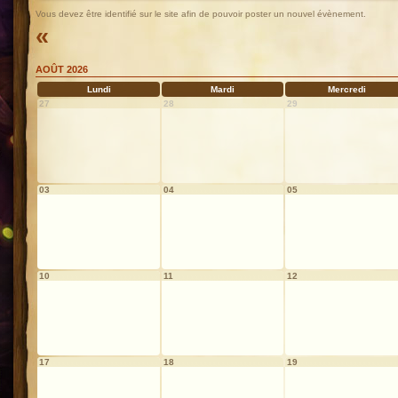
Vous devez être identifié sur le site afin de pouvoir poster un nouvel évènement.
«
AOÛT 2026
Lundi
Mardi
Mercredi
27
28
29
03
04
05
10
11
12
17
18
19