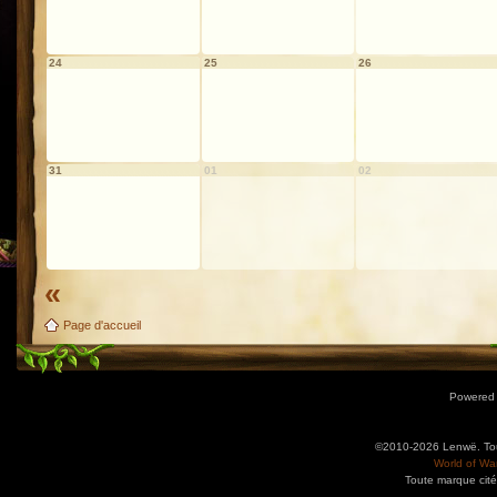
24
25
26
31
01
02
«
Page d'accueil
Powered
©2010-2026 Lenwë. Tous
World of War
Toute marque cité