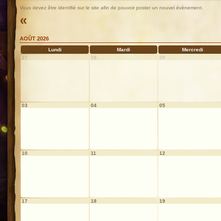
Vous devez être identifié sur le site afin de pouvoir poster un nouvel évènement.
«
AOÛT 2026
Lundi
Mardi
Mercredi
27
28
29
03
04
05
10
11
12
17
18
19