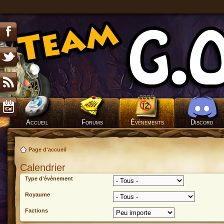
Accueil
Forums
Évènements
Discord
Page d'accueil
Calendrier
Type d'évènement
Royaume
Factions