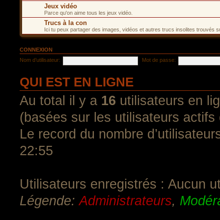
Jeux vidéo
Parce qu'on aime tous les jeux vidéo.
Trucs à la con
Ici tu peux partager des images, vidéos et autres trucs insolites trouvés su
CONNEXION
Nom d’utilisateur:
Mot de passe:
QUI EST EN LIGNE
Au total il y a
16
utilisateurs en lig
(basées sur les utilisateurs actif
Le record du nombre d’utilisateur
22:55
Utilisateurs enregistrés : Aucun ut
Légende:
Administrateurs
,
Modéra