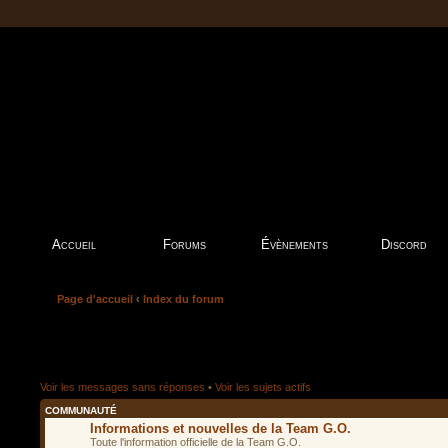
Accueil
Forums
Évènements
Discord
Page d'accueil
‹
Index du forum
Voir les messages sans réponses
•
Voir les sujets actifs
COMMUNAUTÉ
Informations et nouvelles de la Team G.O.
Toute l'information officielle de la Team G.O.