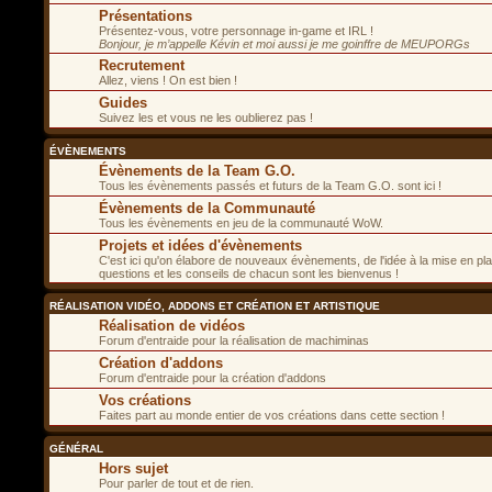
Présentations
Présentez-vous, votre personnage in-game et IRL !
Bonjour, je m’appelle Kévin et moi aussi je me goinffre de MEUPORGs
Recrutement
Allez, viens ! On est bien !
Guides
Suivez les et vous ne les oublierez pas !
ÉVÈNEMENTS
Évènements de la Team G.O.
Tous les évènements passés et futurs de la Team G.O. sont ici !
Évènements de la Communauté
Tous les évènements en jeu de la communauté WoW.
Projets et idées d'évènements
C'est ici qu'on élabore de nouveaux évènements, de l'idée à la mise en pla
questions et les conseils de chacun sont les bienvenus !
RÉALISATION VIDÉO, ADDONS ET CRÉATION ET ARTISTIQUE
Réalisation de vidéos
Forum d'entraide pour la réalisation de machiminas
Création d'addons
Forum d'entraide pour la création d'addons
Vos créations
Faites part au monde entier de vos créations dans cette section !
GÉNÉRAL
Hors sujet
Pour parler de tout et de rien.