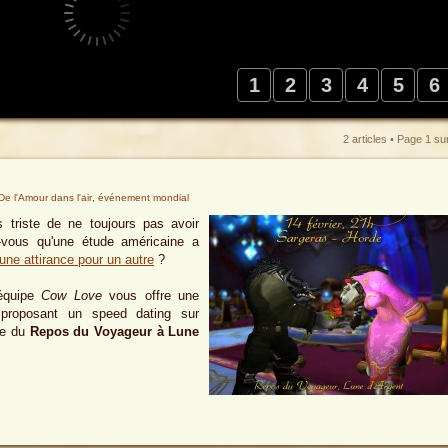
1
2
3
4
5
6
2 articles • Page
1
su
De l'Amour dans l'air
,
événement mondial
 triste de ne toujours pas avoir
-vous qu'une étude américaine a
une attirance pour un autre
?
'équipe
Cow Love
vous offre une
proposant un speed dating sur
ge du
Repos du Voyageur à Lune