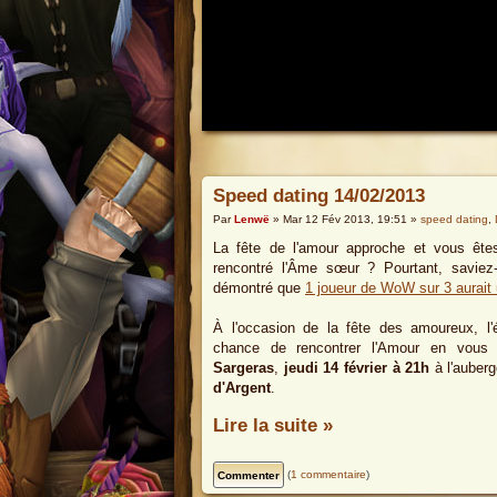
Speed dating 14/02/2013
Par
Lenwë
» Mar 12 Fév 2013, 19:51 »
speed dating
,
La fête de l'amour approche et vous êtes
rencontré l'Âme sœur ? Pourtant, saviez
démontré que
1 joueur de WoW sur 3 aurait 
À l'occasion de la fête des amoureux, l
chance de rencontrer l'Amour en vous 
Sargeras
,
jeudi 14 février à 21h
à l'auber
d'Argent
.
Lire la suite »
(
1 commentaire
)