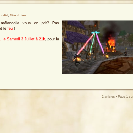
ondial
,
Fête du feu
a mélancolie vous on prit? Pas
et le
feu
!
, le Samedi 3 Juillet à 21h
, pour la
2 articles • Page
1
su