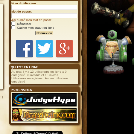
Nom d’utilisateur:
Mot de passe:
J’ai oublié mon mot de passe
Mémoriser
Cacher mon statut en ligne
QUI EST EN LIGNE
Au total il y a
13
utilisateurs en ligne :: 0
enregistré, 0 invisible et 13 invités
Utilisateurs enregistrés : Aucun utilisateur
enregistré
PARTENAIRES
r
1