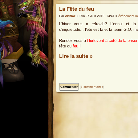
La Fête du feu
Par
Artifice
» Dim 27 Juin 2010, 13:41 »
événement m
L'hiver vous a refroidit? L'ennui et l
d'inquiétude... l'été est là et la team G.O. m
Rendez-vous à
Hurlevent à coté de la prison
fête du
feu
!
Lire la suite »
(
8 commentaires
)