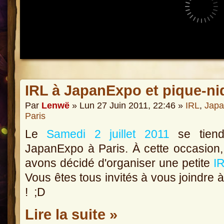
IRL à JapanExpo et pique-ni
Par
Lenwë
» Lun 27 Juin 2011, 22:46 »
IRL
,
Japa
Paris
Le
Samedi 2 juillet 2011
se tiend
JapanExpo à Paris. À cette occasion
avons décidé d'organiser une petite
I
Vous êtes tous invités à vous joindre 
! ;D
Lire la suite »