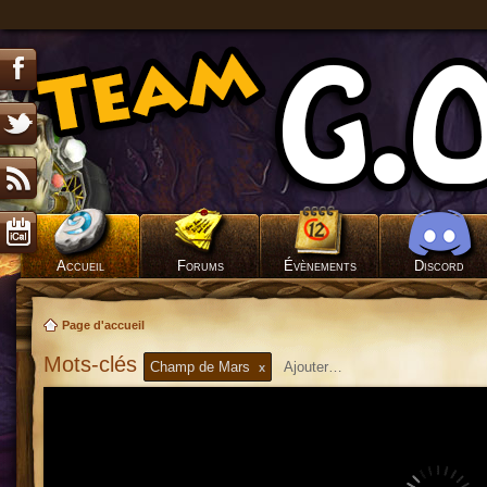
Accueil
Forums
Évènements
Discord
Page d'accueil
Mots-clés
Champ de Mars
x