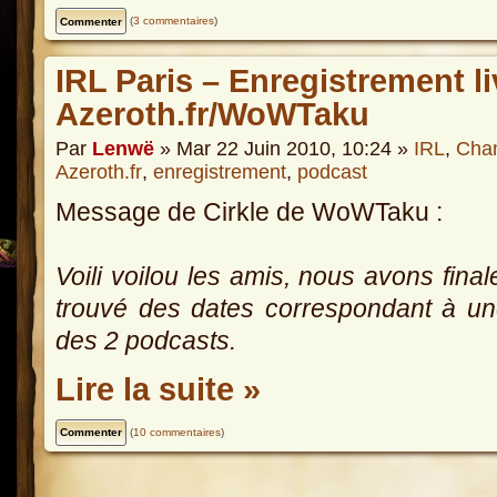
(
3 commentaires
)
IRL Paris – Enregistrement li
Azeroth.fr/WoWTaku
Par
Lenwë
» Mar 22 Juin 2010, 10:24 »
IRL
,
Cha
Azeroth.fr
,
enregistrement
,
podcast
Message de Cirkle de WoWTaku :
Voili voilou les amis, nous avons fina
trouvé des dates correspondant à u
des 2 podcasts.
Lire la suite »
(
10 commentaires
)