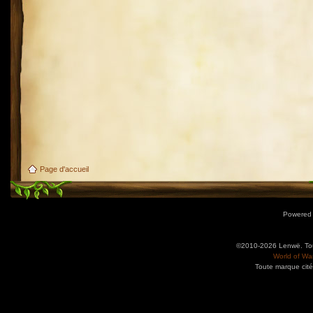
Page d'accueil
Powered
©2010-2026 Lenwë. Tous
World of War
Toute marque cité
Utilisez l'adresse suivante pour accéder au calendrier des évènements depuis d'autres app
charge le format iCal.