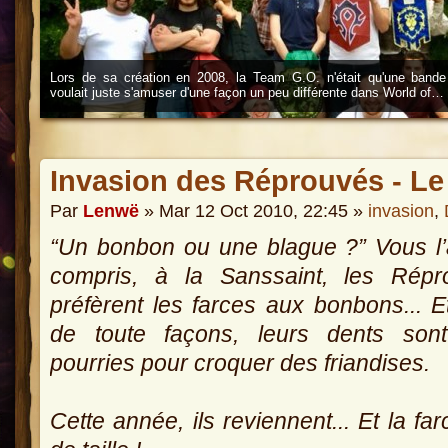
Lors de sa création en 2008, la Team G.O. n'était qu'une bande
voulait juste s'amuser d'une façon un peu différente dans World of…
Invasion des Réprouvés - Le 
Par
Lenwë
» Mar 12 Oct 2010, 22:45 »
invasion
,
“Un bonbon ou une blague ?” Vous l
compris, à la Sanssaint, les Répr
préfèrent les farces aux bonbons... E
de toute façons, leurs dents sont
pourries pour croquer des friandises.
Cette année, ils reviennent... Et la far