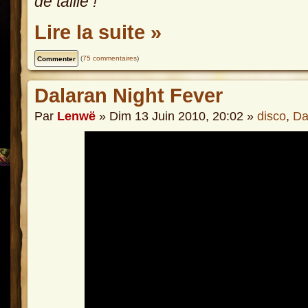
de taille !
Lire la suite »
(
75 commentaires
)
Dalaran Night Fever
Par
Lenwë
» Dim 13 Juin 2010, 20:02 »
disco
,
Da