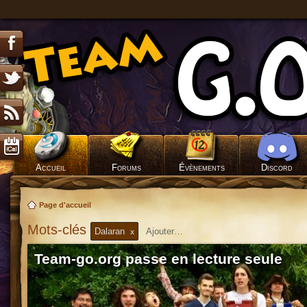
Accueil
Forums
Évènements
Discord
Page d'accueil
Mots-clés
Dalaran
x
Team-go.org passe en lecture seule