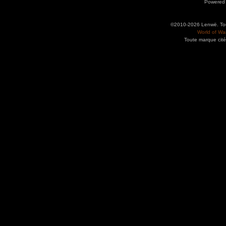
Powered
©2010-2026 Lenwë. Tous
World of War
Toute marque cité
Utilisez l'adresse suivante pour accéder au calendrier des évènements depuis d'autres app
charge le format iCal.