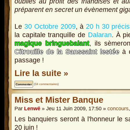
oubliés au profit des friandises et au
préparent en secret un évènement gig
Le
30 Octobre 2009
, à
20 h 30 préci
la capitale tranquille de
Dalaran
. À p
magique bringuebalant
, ils sèmero
Citrouille de la Sanssaint lestée
à q
passage !
Lire la suite »
(
34 commentaires
)
Miss et Mister Banque
Par
Lenwë
» Jeu 11 Juin 2009, 17:50 »
concours
Les banquiers seront à l'honneur le 
20 juin !