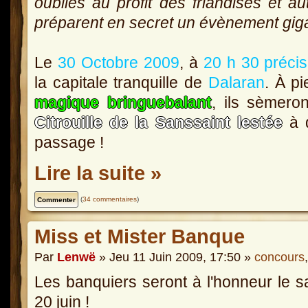
oubliés au profit des friandises et au
préparent en secret un évènement gig
Le
30 Octobre 2009
, à
20 h 30 préci
la capitale tranquille de
Dalaran
. À p
magique bringuebalant
, ils sèmero
Citrouille de la Sanssaint lestée
à q
passage !
Lire la suite »
(
34 commentaires
)
Miss et Mister Banque
Par
Lenwë
» Jeu 11 Juin 2009, 17:50 »
concours
Les banquiers seront à l'honneur le 
20 juin !