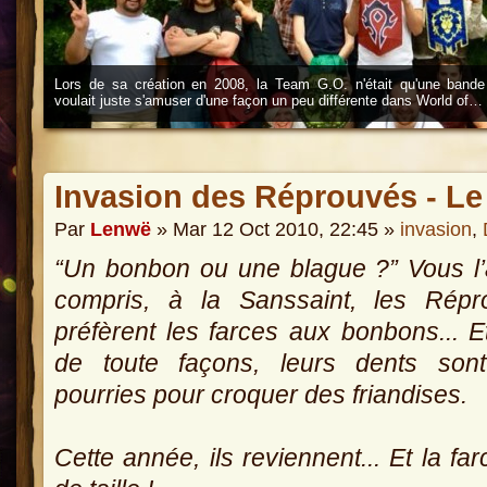
Lors de sa création en 2008, la Team G.O. n'était qu'une bande
voulait juste s'amuser d'une façon un peu différente dans World of…
Invasion des Réprouvés - Le 
Par
Lenwë
» Mar 12 Oct 2010, 22:45 »
invasion
,
“Un bonbon ou une blague ?” Vous l
compris, à la Sanssaint, les Répr
préfèrent les farces aux bonbons... E
de toute façons, leurs dents sont
pourries pour croquer des friandises.
Cette année, ils reviennent... Et la far