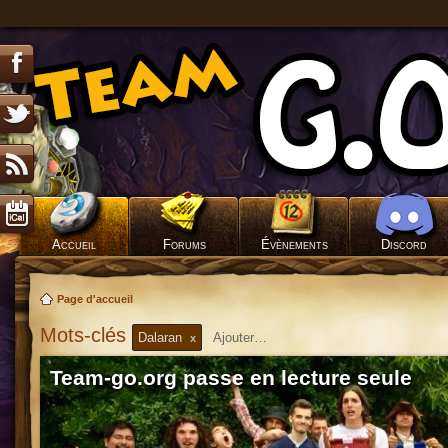
Accueil
Forums
Évènements
Discord
Page d'accueil
Mots-clés
Dalaran
x
Team-go.org passe en lecture seule