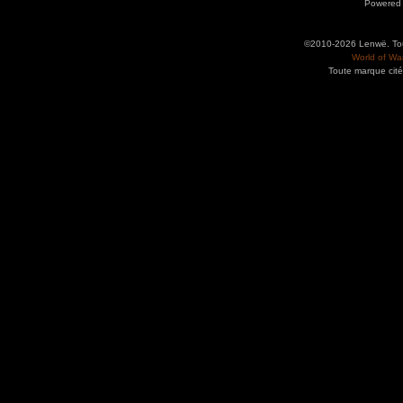
Powered
©2010-2026 Lenwë. Tous
World of War
Toute marque cité
Utilisez l'adresse suivante pour accéder au calendrier des évènements depuis d'autres app
charge le format iCal.