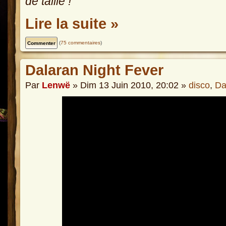
de taille !
Lire la suite »
(
75 commentaires
)
Dalaran Night Fever
Par
Lenwë
» Dim 13 Juin 2010, 20:02 »
disco
,
Da