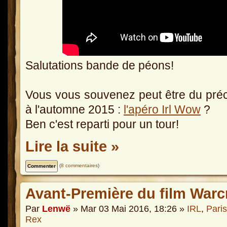
Salutations bande de péons!
Vous vous souvenez peut être du précéd
à l'automne 2015 :
l'apéro Irl Wow
?
Ben c'est reparti pour un tour!
Lire la suite »
(
8 commentaires
)
Avant-Première du film Warc
Par
Lenwë
» Mar 03 Mai 2016, 18:26 »
IRL
,
Paris
Rex