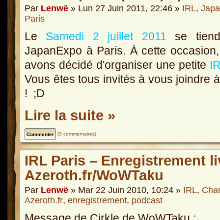
Par
Lenwë
» Lun 27 Juin 2011, 22:46 »
IRL
,
Japa
Paris
Le
Samedi 2 juillet 2011
se tiend
JapanExpo à Paris. À cette occasion
avons décidé d'organiser une petite
I
Vous êtes tous invités à vous joindre 
! ;D
Lire la suite »
(
3 commentaires
)
IRL Paris – Enregistrement li
Azeroth.fr/WoWTaku
Par
Lenwë
» Mar 22 Juin 2010, 10:24 »
IRL
,
Cha
Azeroth.fr
,
enregistrement
,
podcast
Message de Cirkle de WoWTaku :