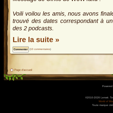
Voili voilou les amis, nous avons fina
trouvé des dates correspondant à u
des 2 podcasts.
Lire la suite »
(
10 commentaires
)
Page d'accueil
Powered
©2010-2026 Lenwë. Tous
World of War
Toute marque cité
Utilisez l'adresse suivante pour accéder au calendrier des évènements depuis d'autres app