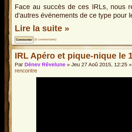
Face au succès de ces IRLs, nous ré
d'autres événements de ce type pour l
Lire la suite »
(
0 commentaire
)
IRL Apéro et pique-nique le
Par
Dënev Rêvelune
» Jeu 27 Aoû 2015, 12:25 
rencontre