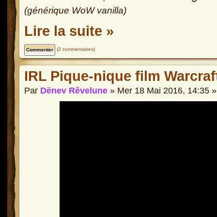
(générique WoW vanilla)
Lire la suite »
(
2 commentaires
)
IRL Pique-nique film Warcraf
Par
Dënev Rêvelune
» Mer 18 Mai 2016, 14:35 