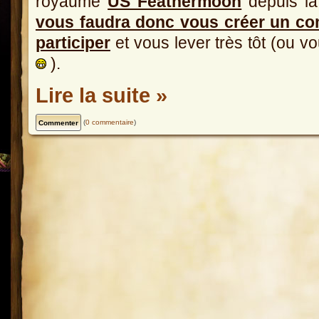
royaume
US Feathermoon
depuis la
vous faudra donc vous créer un co
participer
et vous lever très tôt (ou v
).
Lire la suite »
(
0 commentaire
)