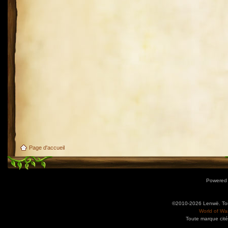
Page d'accueil
Powered
©2010-2026 Lenwë. Tous
World of War
Toute marque cité