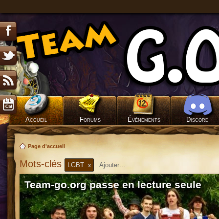
Accueil
Forums
Évènements
Discord
Page d'accueil
Mots-clés
LGBT
x
Team-go.org passe en lecture seule