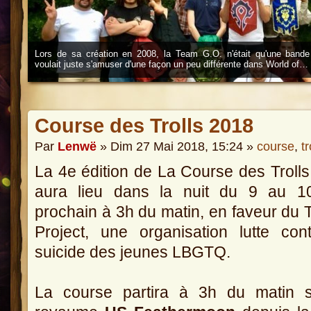
Lors de sa création en 2008, la Team G.O. n'était qu'une bande
voulait juste s'amuser d'une façon un peu différente dans World of…
Course des Trolls 2018
Par
Lenwë
» Dim 27 Mai 2018, 15:24 »
course
,
tr
La 4e édition de La Course des Troll
aura lieu dans la nuit du 9 au 10
prochain à 3h du matin, en faveur du 
Project, une organisation lutte con
suicide des jeunes LBGTQ.
La course partira à 3h du matin s