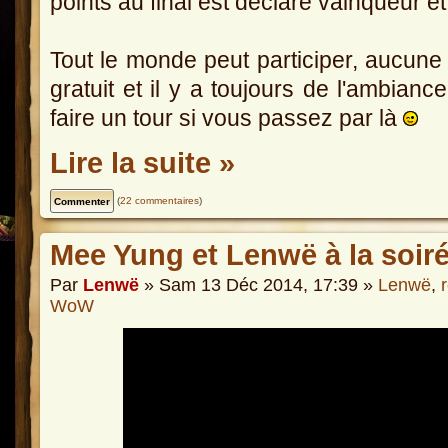
points au final est déclaré vainqueur 
Tout le monde peut participer, aucune i
gratuit et il y a toujours de l'ambian
faire un tour si vous passez par là
Lire la suite »
(
22 commentaires
)
Mee Yung et Lenwë à la soi
Par
Lenwë
» Sam 13 Déc 2014, 17:39 »
Lenwë
,
WoW