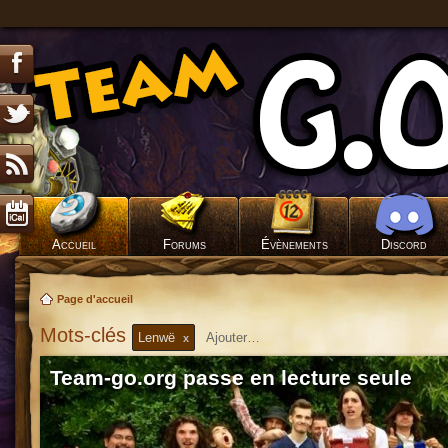
Accueil
Forums
Évènements
Discord
Page d'accueil
Mots-clés
Lenwë
x
Team-go.org passe en lecture seule