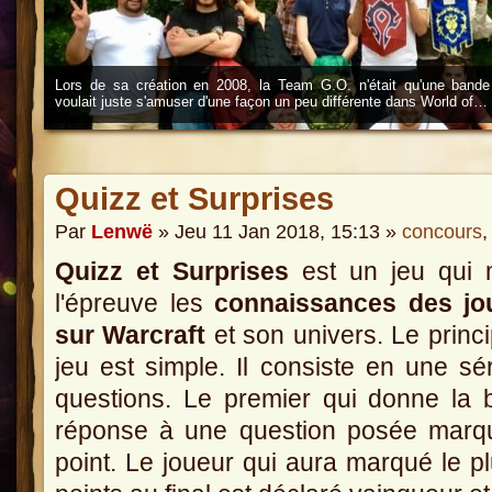
Lors de sa création en 2008, la Team G.O. n'était qu'une bande
voulait juste s'amuser d'une façon un peu différente dans World of…
Quizz et Surprises
Par
Lenwë
» Jeu 11 Jan 2018, 15:13 »
concours
Quizz et Surprises
est un jeu qui 
l'épreuve les
connaissances des jo
sur Warcraft
et son univers. Le princ
jeu est simple. Il consiste en une sé
questions. Le premier qui donne la
réponse à une question posée marq
point. Le joueur qui aura marqué le p