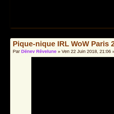
Pique-nique IRL WoW Paris 
Par
Dënev Rêvelune
» Ven 22 Juin 2018, 21:06 