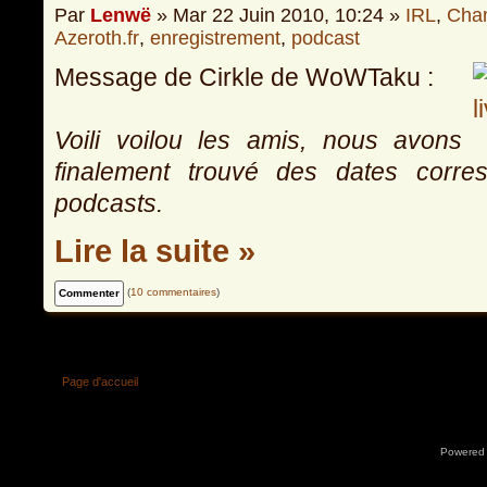
Par
Lenwë
» Mar 22 Juin 2010, 10:24 »
IRL
,
Cha
Azeroth.fr
,
enregistrement
,
podcast
Message de Cirkle de WoWTaku :
Voili voilou les amis, nous avons
finalement trouvé des dates corr
podcasts.
Lire la suite »
(
10 commentaires
)
Page d'accueil
Powered