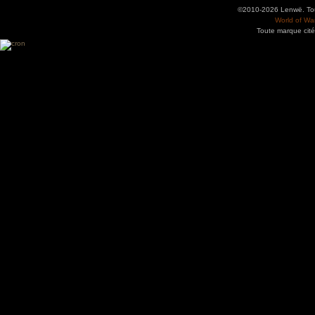
©2010-2026 Lenwë. Tous
World of War
Toute marque cité
Utilisez l'adresse suivante pour accéder au calendrier des évènements depuis d'autres app
charge le format iCal.