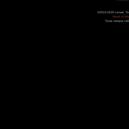
©2010-2026 Lenwë. Tous
World of War
Toute marque cité
Utilisez l'adresse suivante pour accéder au calendrier des évènements depuis d'autres app
charge le format iCal.