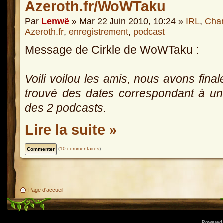
Azeroth.fr/WoWTaku
Par
Lenwë
» Mar 22 Juin 2010, 10:24 »
IRL
,
Cha
Azeroth.fr
,
enregistrement
,
podcast
Message de Cirkle de WoWTaku :
Voili voilou les amis, nous avons fina
trouvé des dates correspondant à u
des 2 podcasts.
Lire la suite »
(
10 commentaires
)
Page d'accueil
Powered