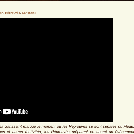
ran
,
Réprouvés
,
Sanssaint
ce, la Sanssaint marque le moment où les Réprouvés se sont séparés du Fléau
ises et autres festivités, les Réprouvés préparent en secret un évènemen