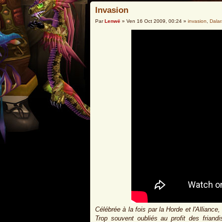
Invasion
Par
Lenwë
» Ven 16 Oct 2009, 00:24 »
invasion
,
Dala
Célébrée à la fois par la Horde et l'Allian
Trop souvent oubliés au profit des friand