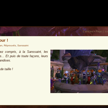
2 articles • Page
1
su
our !
an
,
Réprouvés
,
Sanssaint
ez compris, à la Sanssaint, les
... Et puis de toute façons, leurs
iandises.
de taille !