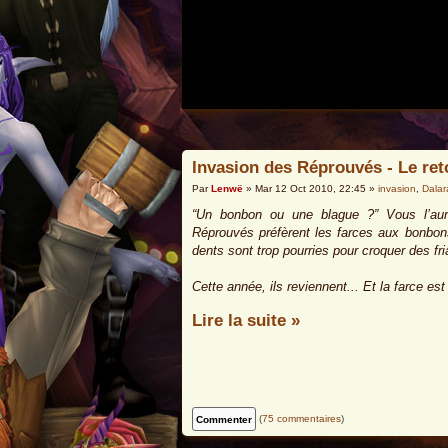
Invasion des Réprouvés - Le ret
Par
Lenwë
» Mar 12 Oct 2010, 22:45 »
invasion
,
Dalar
“Un bonbon ou une blague ?” Vous l’aur
Réprouvés préfèrent les farces aux bonbons
dents sont trop pourries pour croquer des fr
Cette année, ils reviennent... Et la farce est 
Lire la suite »
(
75 commentaires
)