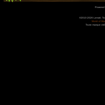
Powered
©2010-2026 Lenwë. Tous
World of War
Toute marque cité
Utilisez l'adresse suivante pour accéder au calendrier des évènements depuis d'autres app
charge le format iCal.