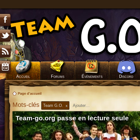
Accueil
Forums
Évènements
Discord
Page d'accueil
Mots-clés
Team G.O.
x
Team-go.org passe en lecture seule