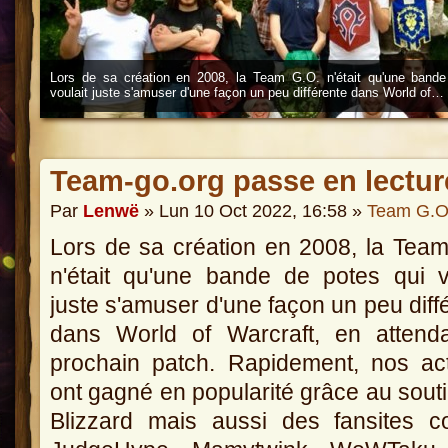
Lors de sa création en 2008, la Team G.O. n'était qu'une bande
voulait juste s'amuser d'une façon un peu différente dans World of…
Team-go.org passe en lectur
Par
Lenwë
» Lun 10 Oct 2022, 16:58 »
Team G.O
Lors de sa création en 2008, la Tea
n'était qu'une bande de potes qui v
juste s'amuser d'une façon un peu diff
dans World of Warcraft, en attenda
prochain patch. Rapidement, nos act
ont gagné en popularité grâce au sout
Blizzard mais aussi des fansites 