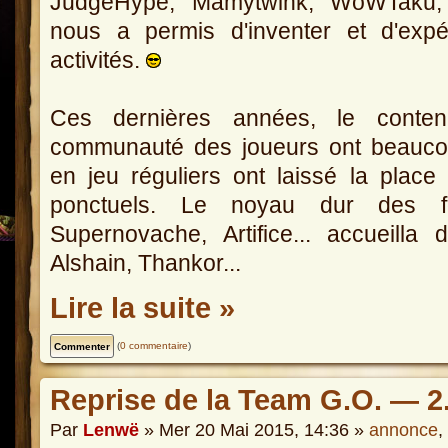
JudgeHype, Mamytwink, WoWTaku, M
nous a permis d'inventer et d'expé
activités.
Ces dernières années, le cont
communauté des joueurs ont beauco
en jeu réguliers ont laissé la pla
ponctuels. Le noyau dur des fo
Supernovache, Artifice... accueilla
Alshain, Thankor...
Lire la suite »
(
0 commentaire
)
Reprise de la Team G.O. — 2
Par
Lenwë
» Mer 20 Mai 2015, 14:36 »
annonce
,