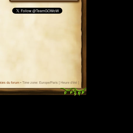
kies du forum
• Time zone: Europe/Paris [ Heure d’été ]
enant en charge le format iCal.