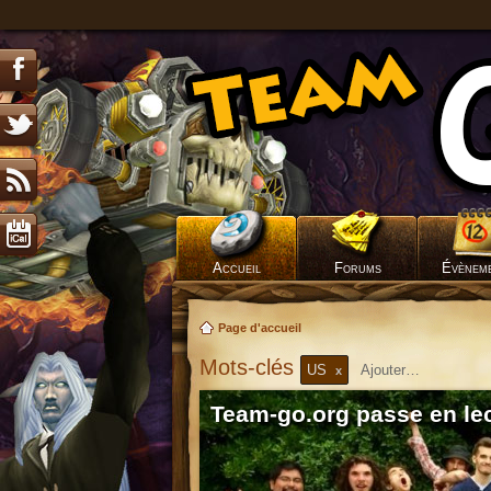
Accueil
Forums
Évènem
Page d'accueil
Mots-clés
US
x
Team-go.org passe en lec