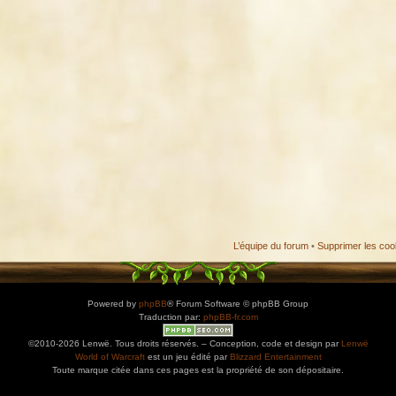
L’équipe du forum
•
Supprimer les coo
Powered by
phpBB
® Forum Software © phpBB Group
Traduction par:
phpBB-fr.com
©2010-2026 Lenwë. Tous droits réservés. – Conception, code et design par
Lenwë
World of Warcraft
est un jeu édité par
Blizzard Entertainment
Toute marque citée dans ces pages est la propriété de son dépositaire.
ications. Copiez l'adresse et collez-la dans n'importe quelle application de type agenda pr