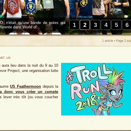
. n'était qu'une bande de potes qui
1
2
3
4
5
6
ifférente dans World of…
1 article • Page
1
su
GBT
,
US
 aura lieu dans la nuit du 9 au 10
evor Project, une organisation lutte
oyaume
US Feathermoon
depuis la
ra donc vous créer un compte
 lever très tôt (ou vous coucher