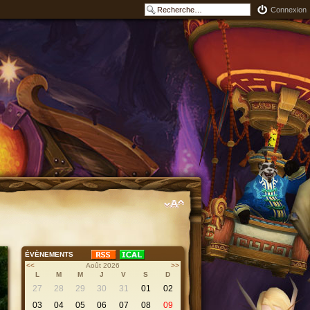
Connexion
ÉVÈNEMENTS
<<
Août 2026
>>
L
M
M
J
V
S
D
27
28
29
30
31
01
02
03
04
05
06
07
08
09