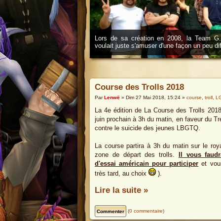
Lors de sa création en 2008, la Team G.O
voulait juste s'amuser d'une façon un peu d
Course des Trolls 2018
Par
Lenwë
» Dim 27 Mai 2018, 15:24 »
course
,
troll
,
L
La 4e édition de La Course des Trolls 2018
juin prochain à 3h du matin, en faveur du Tr
contre le suicide des jeunes LBGTQ.
La course partira à 3h du matin sur le r
zone de départ des trolls.
Il vous faud
d'essai américain pour participer
et vous
très tard, au choix
).
Lire la suite »
(
0 commentaire
)