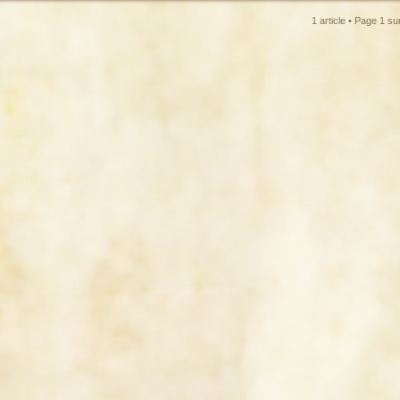
1 article • Page
1
su