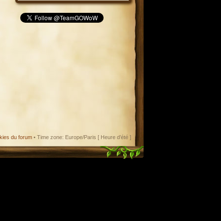
kies du forum
• Time zone: Europe/Paris [ Heure d’été ]
enant en charge le format iCal.