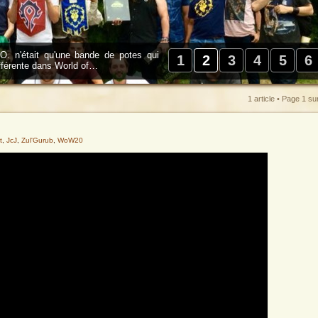
. n'était qu'une bande de potes qui
1
2
3
4
5
6
ifférente dans World of…
1 article • Page
1
su
t
,
JcJ
,
Zul'Gurub
,
WoW20