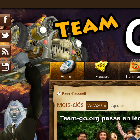
Accueil
Forums
Évènem
Page d'accueil
Mots-clés
WoW20
x
Team-go.org passe en lec