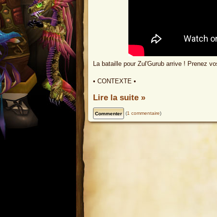
La bataille pour Zul'Gurub arrive ! Prenez 
• CONTEXTE •
Lire la suite »
(
1 commentaire
)