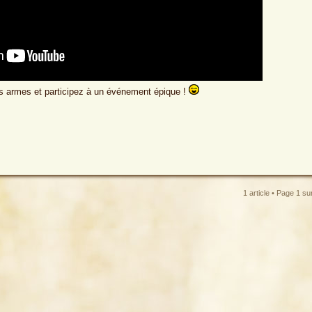
vos armes et participez à un événement épique !
1 article • Page
1
su