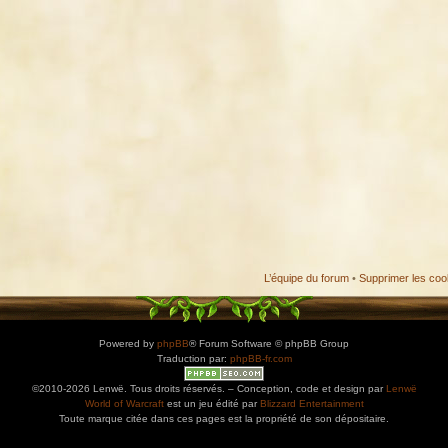
L’équipe du forum
•
Supprimer les coo
Powered by
phpBB
® Forum Software © phpBB Group
Traduction par:
phpBB-fr.com
©2010-2026 Lenwë. Tous droits réservés. – Conception, code et design par
Lenwë
World of Warcraft
est un jeu édité par
Blizzard Entertainment
Toute marque citée dans ces pages est la propriété de son dépositaire.
ications. Copiez l'adresse et collez-la dans n'importe quelle application de type agenda pr