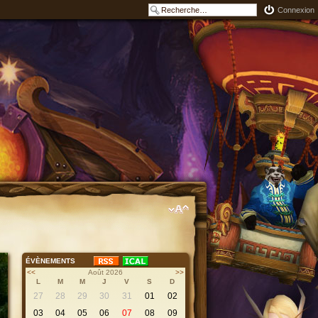
Connexion
ÉVÈNEMENTS
<<
Août 2026
>>
L
M
M
J
V
S
D
27
28
29
30
31
01
02
03
04
05
06
07
08
09