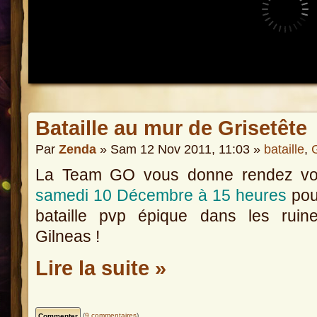
Bataille au mur de Grisetête
Par
Zenda
» Sam 12 Nov 2011, 11:03 »
bataille
,
La Team GO vous donne rendez v
samedi 10 Décembre à 15 heures
pou
bataille pvp épique dans les ruin
Gilneas !
Lire la suite »
(
9 commentaires
)