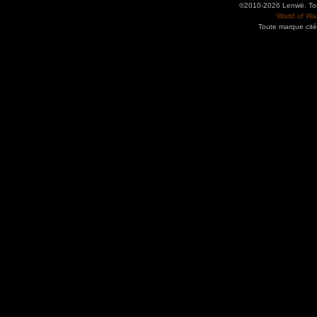
©2010-2026 Lenwë. Tous
World of War
Toute marque cité
Utilisez l'adresse suivante pour accéder au calendrier des évènements depuis d'autres app
charge le format iCal.