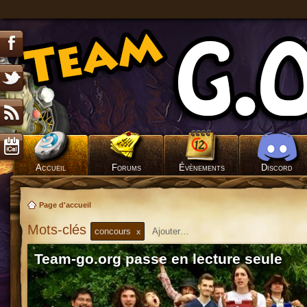
Accueil
Forums
Évènements
Discord
Page d'accueil
Mots-clés
concours
x
Team-go.org passe en lecture seule