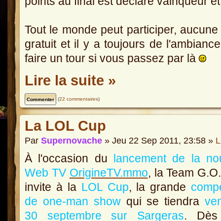
points au final est déclaré vainqueur 
Tout le monde peut participer, aucune i
gratuit et il y a toujours de l'ambian
faire un tour si vous passez par là
Lire la suite »
(
22 commentaires
)
La LOL Cup
Par
Supernovache
» Jeu 22 Sep 2011, 23:58 »
L
À l'occasion du
lancement de la nou
Web TV
OrigineTV.mmo
, la Team G.O
invite à la
LOL Cup
, la grande
compé
de one-man show
qui se tiendra
ve
30 septembre sur Sargeras
. Dè