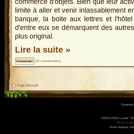
commerce d'objets. Bien que leur activ
limite à aller et venir inlassablement en
banque, la boite aux lettres et l'hôt
d'entre eux se démarquent des autres
plus original.
Lire la suite »
(
29 commentaires
)
Page d'accueil
Powered
©2010-2026 Lenwë. Tous
World of War
Toute marque cité