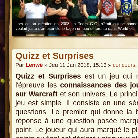
Lors de sa création en 2008, la Team G.O. n'était qu'une bande
voulait juste s'amuser d'une façon un peu différente dans World of…
Quizz et Surprises
Par
Lenwë
» Jeu 11 Jan 2018, 15:13 »
concours
Quizz et Surprises
est un jeu qui 
l'épreuve les
connaissances des jo
sur Warcraft
et son univers. Le princ
jeu est simple. Il consiste en une sé
questions. Le premier qui donne la
réponse à une question posée marq
point. Le joueur qui aura marqué le p