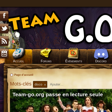
Accueil
Forums
Évènements
Discord
Page d'accueil
Mots-clés
disco
x
Team-go.org passe en lecture seule