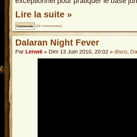
exceptionnel pour pratiquer le base ju
Lire la suite »
(
29 commentaires
)
Dalaran Night Fever
Par
Lenwë
» Dim 13 Juin 2010, 20:02 »
disco
,
Da