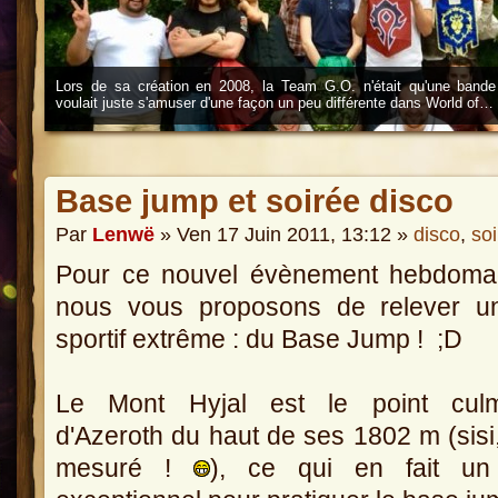
Lors de sa création en 2008, la Team G.O. n'était qu'une bande
voulait juste s'amuser d'une façon un peu différente dans World of…
Base jump et soirée disco
Par
Lenwë
» Ven 17 Juin 2011, 13:12 »
disco
,
so
Pour ce nouvel évènement hebdomad
nous vous proposons de relever un
sportif extrême : du Base Jump ! ;D
Le Mont Hyjal est le point culm
d'Azeroth du haut de ses 1802 m (sisi
mesuré !
), ce qui en fait un