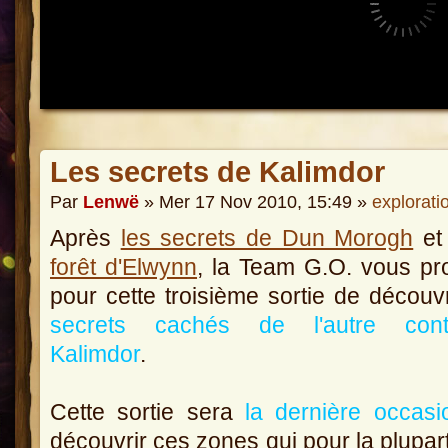
Les secrets de Kalimdor
Par
Lenwë
» Mer 17 Nov 2010, 15:49 »
explorati
Après
les secrets de Dun Morogh
e
forêt d'Elwynn
, la Team G.O. vous p
pour cette troisième sortie de découv
secrets cachés de l'autre conti
Kalimdor
.
Cette sortie sera
la dernière occasi
découvrir ces zones qui pour la plupar