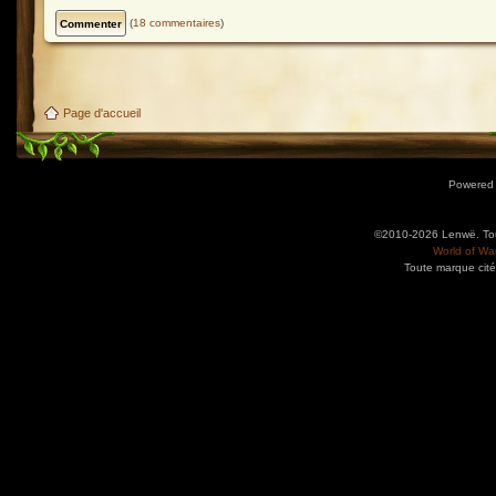
(
18 commentaires
)
Page d'accueil
Powered
©2010-2026 Lenwë. Tous
World of War
Toute marque cité
Utilisez l'adresse suivante pour accéder au calendrier des évènements depuis d'autres app
charge le format iCal.