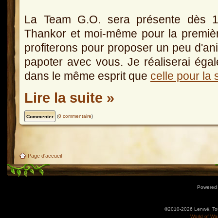
La Team G.O. sera présente dès 
Thankor et moi-même pour la premiè
profiterons pour proposer un peu d'anim
papoter avec vous. Je réaliserai éga
dans le même esprit que
celle pour l
Lire la suite »
(
0 commentaire
)
Page d'accueil
Powered
©2010-2026 Lenwë. Tous
World of War