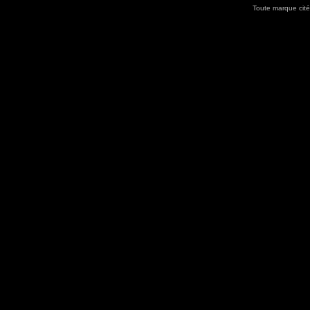
Toute marque cité
Utilisez l'adresse suivante pour accéder au calendrier des évènements depuis d'autres app
charge le format iCal.