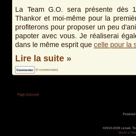
La Team G.O. sera présente dès 
Thankor et moi-même pour la premiè
profiterons pour proposer un peu d'anim
papoter avec vous. Je réaliserai éga
dans le même esprit que
celle pour l
Lire la suite »
(
0 commentaire
)
Page d'accueil
Powered
©2010-2026 Lenwë. Tous
World of War