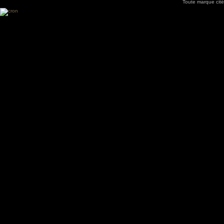
Toute marque cité
Utilisez l'adresse suivante pour accéder au calendrier des évènements depuis d'autres app
charge le format iCal.