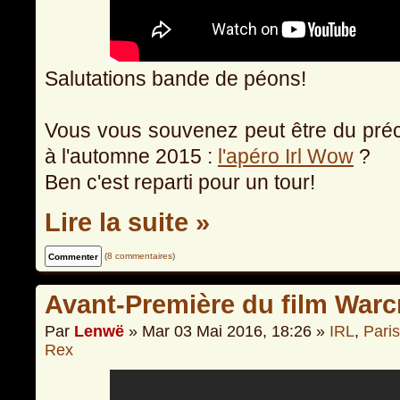
Salutations bande de péons!
Vous vous souvenez peut être du précéd
à l'automne 2015 :
l'apéro Irl Wow
?
Ben c'est reparti pour un tour!
Lire la suite »
(
8 commentaires
)
Avant-Première du film Warc
Par
Lenwë
» Mar 03 Mai 2016, 18:26 »
IRL
,
Paris
Rex