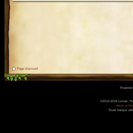
Page d'accueil
Powered
©2010-2026 Lenwë. Tous
World of War
Toute marque cité
Utilisez l'adresse suivante pour accéder au calendrier des évènements depuis d'autres app
charge le format iCal.