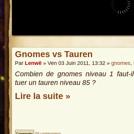
Gnomes vs Tauren
Par
Lenwë
» Ven 03 Juin 2011, 13:32 »
gnomes
,
Combien de gnomes niveau 1 faut-il
tuer un tauren niveau 85 ?
Lire la suite »
(
56 commentaires
)