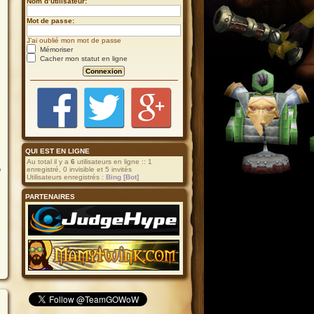
Nom d’utilisateur:
Mot de passe:
J’ai oublié mon mot de passe
Mémoriser
Cacher mon statut en ligne
QUI EST EN LIGNE
Au total il y a
6
utilisateurs en ligne :: 1
n
enregistré, 0 invisible et 5 invités
Utilisateurs enregistrés :
Bing [Bot]
PARTENAIRES