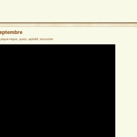
septembre
,
pique-nique
,
quizz
,
apéritif
,
rencontre