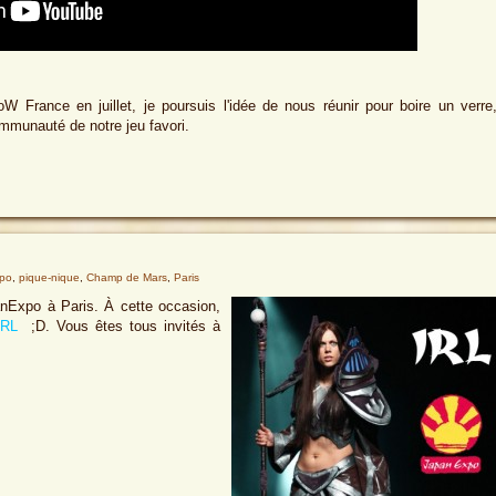
France en juillet, je poursuis l'idée de nous réunir pour boire un verre
communauté de notre jeu favori.
po
,
pique-nique
,
Champ de Mars
,
Paris
nExpo à Paris. À cette occasion,
IRL
;D. Vous êtes tous invités à