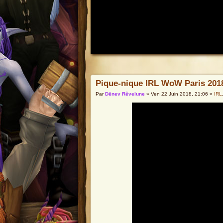
Pique-nique IRL WoW Paris 201
Par
Dënev Rêvelune
» Ven 22 Juin 2018, 21:06 »
IRL