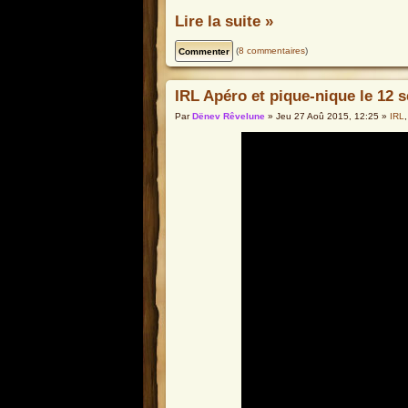
Lire la suite »
(
8 commentaires
)
IRL Apéro et pique-nique le 12 
Par
Dënev Rêvelune
» Jeu 27 Aoû 2015, 12:25 »
IRL