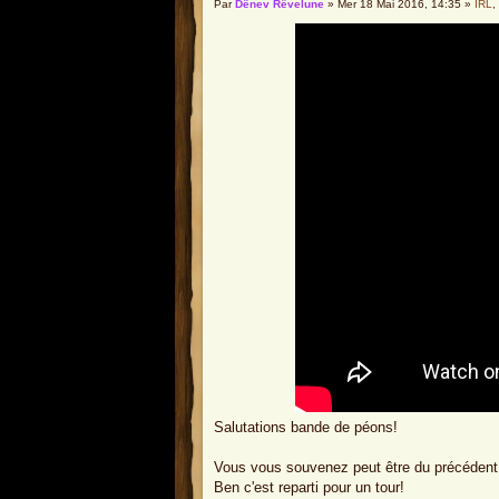
Par
Dënev Rêvelune
» Mer 18 Mai 2016, 14:35 »
IRL
,
Salutations bande de péons!
Vous vous souvenez peut être du précédent e
Ben c'est reparti pour un tour!