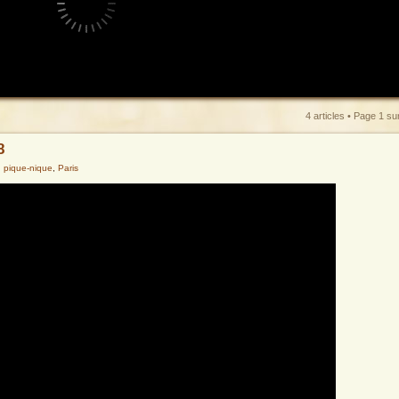
4 articles • Page
1
su
8
,
pique-nique
,
Paris