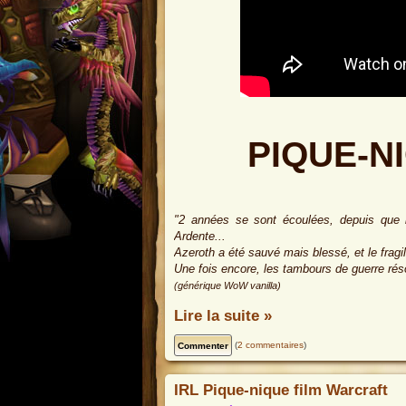
PIQUE-N
"2 années se sont écoulées, depuis que le
Ardente...
Azeroth a été sauvé mais blessé, et le fragil
Une fois encore, les tambours de guerre rés
(générique WoW vanilla)
Lire la suite »
(
2 commentaires
)
IRL Pique-nique film Warcraft