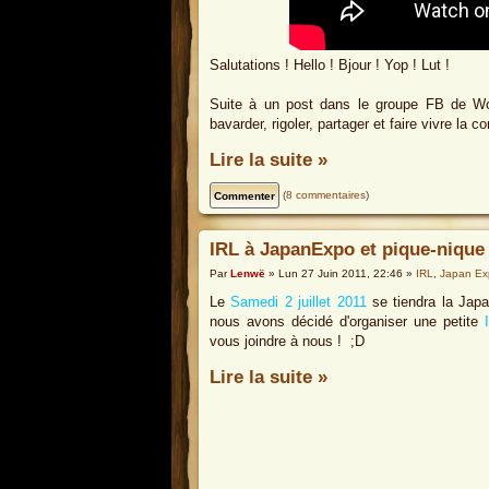
Salutations ! Hello ! Bjour ! Yop ! Lut !
Suite à un post dans le groupe FB de WoW 
bavarder, rigoler, partager et faire vivre la 
Lire la suite »
(
8 commentaires
)
IRL à JapanExpo et pique-nique
Par
Lenwë
» Lun 27 Juin 2011, 22:46 »
IRL
,
Japan Ex
Le
Samedi 2 juillet 2011
se tiendra la Japa
nous avons décidé d'organiser une petite
vous joindre à nous ! ;D
Lire la suite »