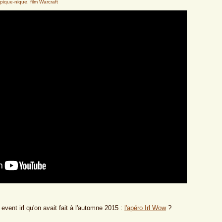
pique-nique
,
film Warcraft
vent irl qu'on avait fait à l'automne 2015 :
l'apéro Irl Wow
?