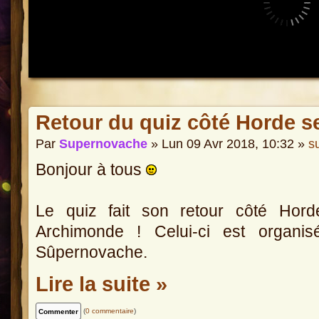
Retour du quiz côté Horde s
Par
Supernovache
» Lun 09 Avr 2018, 10:32 »
s
Bonjour à tous
Le quiz fait son retour côté Hord
Archimonde ! Celui-ci est organis
Sûpernovache.
Lire la suite »
(
0 commentaire
)