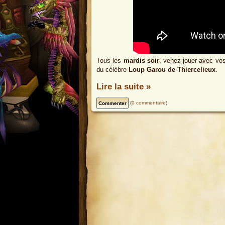
Tous les
mardis soir
, venez jouer avec v
du célèbre
Loup Garou de Thiercelieux
.
Lire la suite »
(
0 commentaire
)