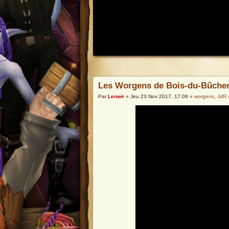
Les Worgens de Bois-du-Bûche
Par
Lenwë
» Jeu 23 Nov 2017, 17:06 »
worgens
,
JdR 