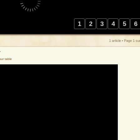
1
2
3
4
5
6
1 article • Page
1
su
r
sur table