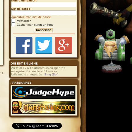
Nom d’utilisateur:
Mot de passe:
J’ai oublié mon mot de passe
Mémoriser
Cacher mon statut en ligne
t
QUI EST EN LIGNE
Au total il y a
12
utilisateurs en ligne :: 1
enregistré, 0 invisible et 11 invités
r
1
Utilisateurs enregistrés :
Bing [Bot]
PARTENAIRES