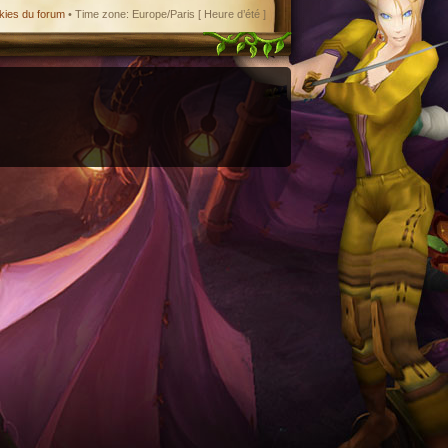
kies du forum
• Time zone: Europe/Paris [ Heure d’été ]
enant en charge le format iCal.