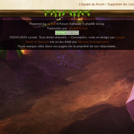
L’équipe du forum
•
Supprimer les coo
Powered by
phpBB
® Forum Software © phpBB Group
Traduction par:
phpBB-fr.com
©2010-2026 Lenwë. Tous droits réservés. – Conception, code et design par
Lenwë
World of Warcraft
est un jeu édité par
Blizzard Entertainment
Toute marque citée dans ces pages est la propriété de son dépositaire.
ications. Copiez l'adresse et collez-la dans n'importe quelle application de type agenda pr