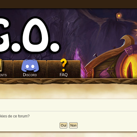
ents
Discord
FAQ
okies de ce forum?