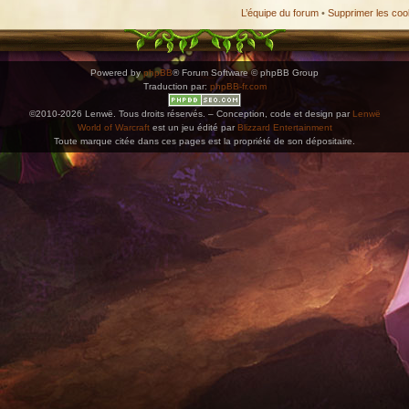
L’équipe du forum
•
Supprimer les coo
Powered by
phpBB
® Forum Software © phpBB Group
Traduction par:
phpBB-fr.com
©2010-2026 Lenwë. Tous droits réservés. – Conception, code et design par
Lenwë
World of Warcraft
est un jeu édité par
Blizzard Entertainment
Toute marque citée dans ces pages est la propriété de son dépositaire.
ications. Copiez l'adresse et collez-la dans n'importe quelle application de type agenda pr