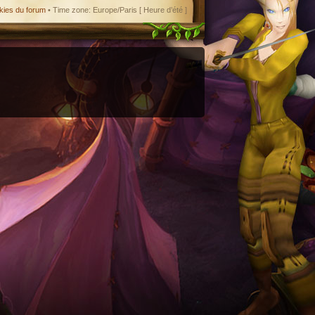
kies du forum
• Time zone: Europe/Paris [ Heure d’été ]
enant en charge le format iCal.