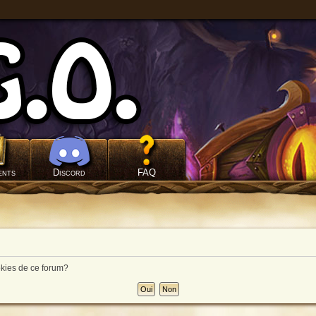
ents
Discord
FAQ
okies de ce forum?