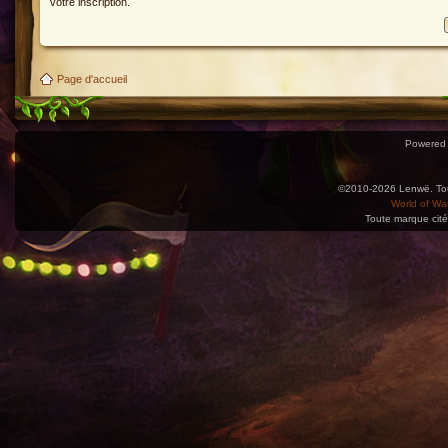
votre inscription.
Page d'accueil
Powered
©2010-2026 Lenwë. Tous
World of War
Toute marque cité
Utilisez l'adresse suivante pour accéder au calendrier des évènements depuis d'autres app
charge le format iCal.