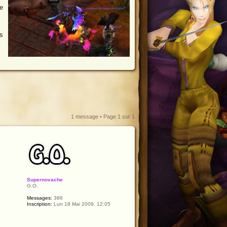
e
s
1 message • Page
1
sur
1
Supernovache
G.O.
Messages:
386
Inscription:
Lun 18 Mai 2009, 12:05