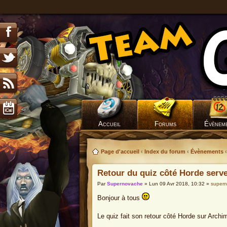
Accueil
Forums
Évènem
Page d'accueil
‹
Index du forum
‹
Évènements
‹
Retour du quiz côté Horde serv
Par
Supernovache
» Lun 09 Avr 2018, 10:32 »
super
Bonjour à tous
Le quiz fait son retour côté Horde sur Arch