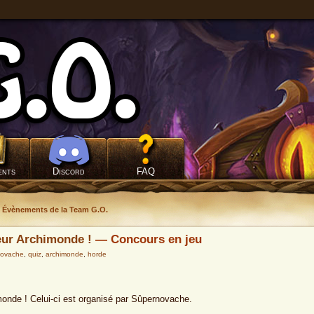
ents
Discord
FAQ
Évènements de la Team G.O.
eur Archimonde !
— Concours en jeu
novache
,
quiz
,
archimonde
,
horde
imonde ! Celui-ci est organisé par Sûpernovache.