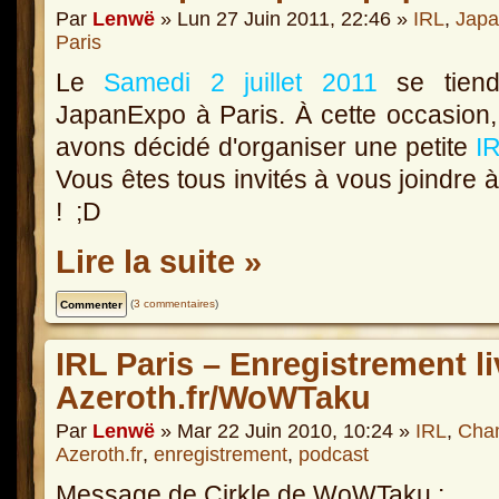
Par
Lenwë
» Lun 27 Juin 2011, 22:46 »
IRL
,
Japa
Paris
Le
Samedi 2 juillet 2011
se tiend
JapanExpo à Paris. À cette occasion
avons décidé d'organiser une petite
I
Vous êtes tous invités à vous joindre 
! ;D
Lire la suite »
(
3 commentaires
)
IRL Paris – Enregistrement li
Azeroth.fr/WoWTaku
Par
Lenwë
» Mar 22 Juin 2010, 10:24 »
IRL
,
Cha
Azeroth.fr
,
enregistrement
,
podcast
Message de Cirkle de WoWTaku :