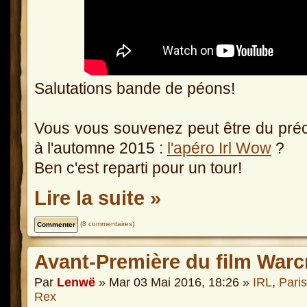
Salutations bande de péons!
Vous vous souvenez peut être du précéd
à l'automne 2015 :
l'apéro Irl Wow
?
Ben c'est reparti pour un tour!
Lire la suite »
(
8 commentaires
)
Avant-Première du film Warc
Par
Lenwë
» Mar 03 Mai 2016, 18:26 »
IRL
,
Paris
Rex