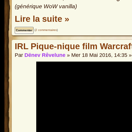
(générique WoW vanilla)
Lire la suite »
(
2 commentaires
)
IRL Pique-nique film Warcraf
Par
Dënev Rêvelune
» Mer 18 Mai 2016, 14:35 