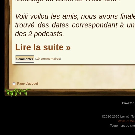
Voili voilou les amis, nous avons fina
trouvé des dates correspondant à u
des 2 podcasts.
Lire la suite »
(
10 commentaires
)
Page d'accueil
Powered
©2010-2026 Lenwë. Tous
World of War
Toute marque cité
Utilisez l'adresse suivante pour accéder au calendrier des évènements depuis d'autres app