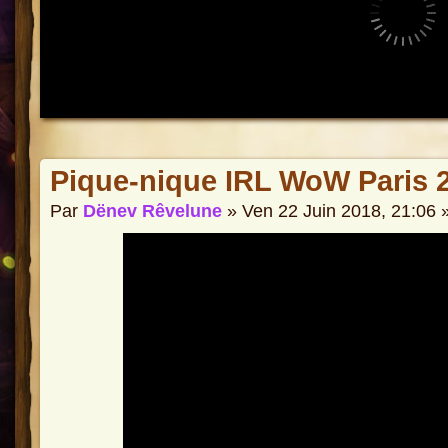
Pique-nique IRL WoW Paris 
Par
Dënev Rêvelune
» Ven 22 Juin 2018, 21:06 