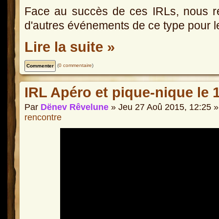
Face au succès de ces IRLs, nous ré
d'autres événements de ce type pour l
Lire la suite »
(
0 commentaire
)
IRL Apéro et pique-nique le
Par
Dënev Rêvelune
» Jeu 27 Aoû 2015, 12:25 
rencontre