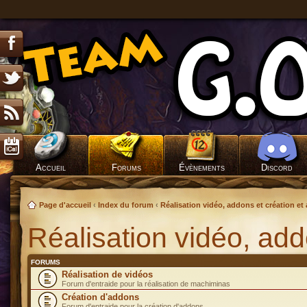
Accueil
Forums
Évènements
Discord
Page d'accueil
‹
Index du forum
‹
Réalisation vidéo, addons et création et 
Réalisation vidéo, addo
FORUMS
Réalisation de vidéos
Forum d'entraide pour la réalisation de machiminas
Création d'addons
Forum d'entraide pour la création d'addons